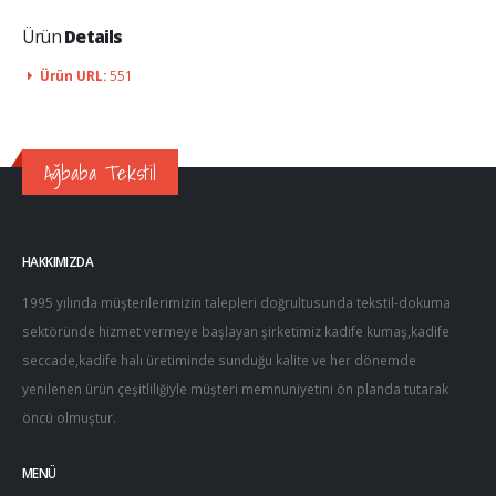
Ürün
Details
Ürün URL:
551
Ağbaba Tekstil
HAKKIMIZDA
1995 yılında müşterilerimizin talepleri doğrultusunda tekstil-dokuma
sektöründe hizmet vermeye başlayan şirketimiz kadife kumaş,kadife
seccade,kadife halı üretiminde sunduğu kalite ve her dönemde
yenilenen ürün çeşitliliğiyle müşteri memnuniyetini ön planda tutarak
öncü olmuştur.
MENÜ