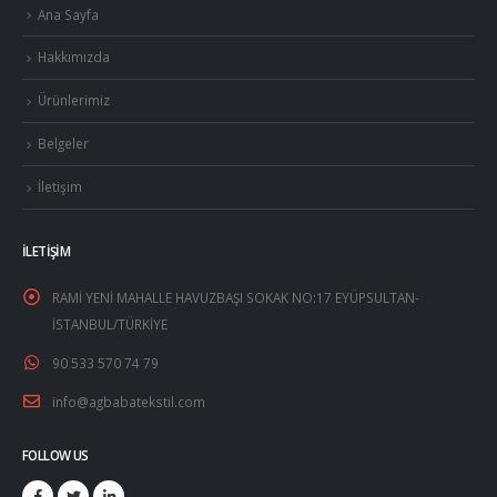
Ana Sayfa
Hakkımızda
Ürünlerimiz
Belgeler
İletişim
İLETIŞIM
RAMİ YENİ MAHALLE HAVUZBAŞI SOKAK NO:17 EYÜPSULTAN-
İSTANBUL/TÜRKİYE
90 533 570 74 79
info@agbabatekstil.com
FOLLOW US