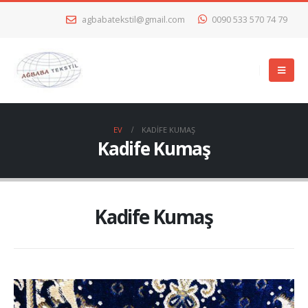
agbabatekstil@gmail.com
0090 533 570 74 79
EV
KADIFE KUMAŞ
Kadife Kumaş
Kadife Kumaş