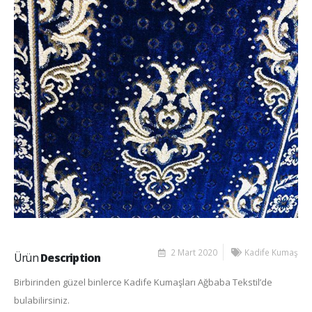
2 Mart 2020
Kadife Kumaş
Ürün
Description
Birbirinden güzel binlerce Kadife Kumaşları Ağbaba Tekstil’de
bulabilirsiniz.