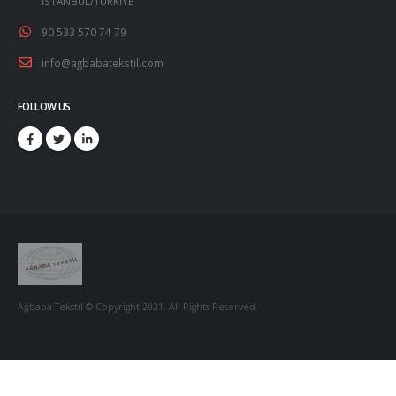
İSTANBUL/TÜRKİYE
90 533 570 74 79
info@agbabatekstil.com
FOLLOW US
Ağbaba Tekstil © Copyright 2021. All Rights Reserved.