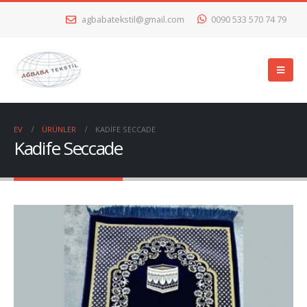
agbabatekstil@gmail.com
0090 533 570 74 79
EV
ÜRÜNLER
KADIFE SECCADE
Kadife Seccade