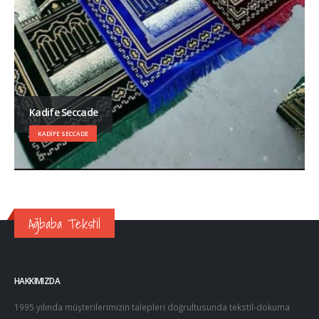
Kadife Seccade
KADIFE SECCADE
Ağbaba Tekstil
HAKKIMIZDA
1995 yılında müşterilerimizin talepleri doğrultusunda tekstil-dokuma